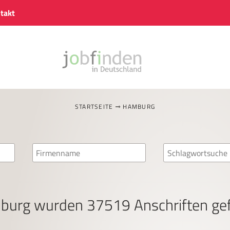
takt
STARTSEITE
HAMBURG
burg
wurden
37519
Anschriften ge